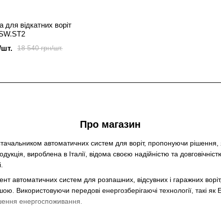
 для відкатних воріт
SW.ST2
/шт.
18 540 грн/шт.
Про магазин
стачальником автоматичних систем для воріт, пропонуючи рішення, 
дукція, вироблена в Італії, відома своєю надійністю та довговічніс
.
 автоматичних систем для розпашних, відсувних і гаражних воріт, а
ою. Використовуючи передові енергозберігаючі технології, такі як
шення енергоспоживання.