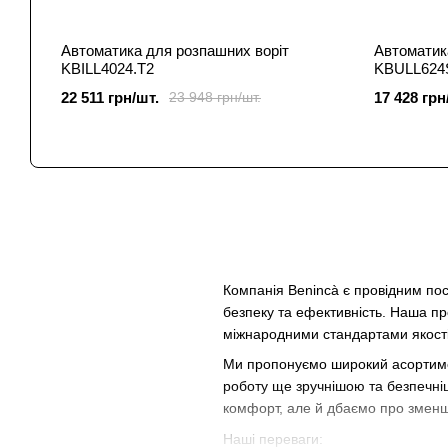
Автоматика для розпашних воріт
Автоматика
KBILL4024.T2
KBULL624
22 511 грн/шт.
17 428 грн
23 948 грн/шт.
Компанія Benincà є провідним по
безпеку та ефективність. Наша про
міжнародними стандартами якості
Ми пропонуємо широкий асортимент
роботу ще зручнішою та безпечніш
комфорт, але й дбаємо про змен
Наші переваги: