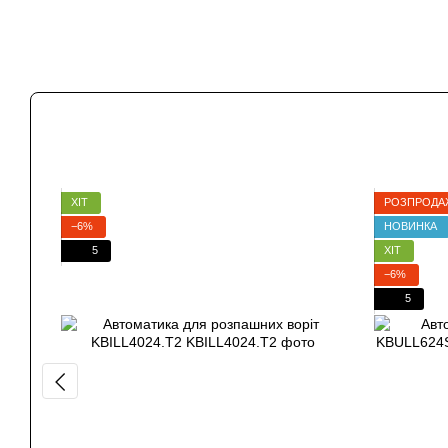
ХІТ
РОЗПРОДА
−6%
НОВИНКА
5
ХІТ
−6%
5