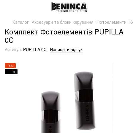
Каталог
Аксесуари та блоки керування
Фотоелементи
К
Комплект Фотоелементів PUPILLA
0C
Артикул:
PUPILLA 0C
Написати відгук
−6%
5