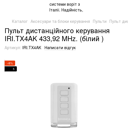
Каталог
Аксесуари та блоки керування
Пульти
Пульт дис
Пульт дистанційного керування
IRI.TX4AK 433,92 MHz. (білий )
Артикул:
IRI.TX4AK
Написати відгук
−6%
5